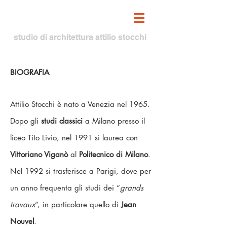
studio di architettura attilio stocchi
BIOGRAFIA
Attilio Stocchi è nato a Venezia nel 1965.
Dopo gli
studi classici
a Milano presso il
liceo Tito Livio, nel 1991 si laurea con
Vittoriano Viganò
al
Politecnico di Milano
.
Nel 1992 si trasferisce a Parigi, dove per
un anno frequenta gli studi dei “
grands
travaux
”, in particolare quello di
Jean
Nouvel
.