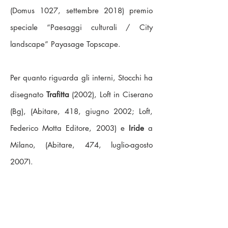
(Domus 1027, settembre 2018) premio
speciale “Paesaggi culturali / City
landscape” Payasage Topscape.
Per quanto riguarda gli interni, Stocchi ha
disegnato
Trafitta
(2002), Loft in Ciserano
(Bg), (Abitare, 418, giugno 2002; Loft,
Federico Motta Editore, 2003) e
Iride
a
Milano, (Abitare, 474, luglio-agosto
2007).
Ha costruito inoltre importanti architetture
e sistemi ambientali tra i quali
Vortice